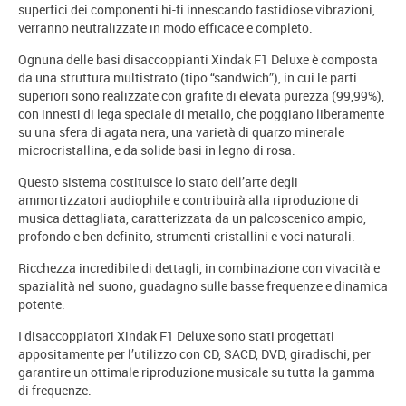
superfici dei componenti hi-fi innescando fastidiose vibrazioni,
verranno neutralizzate in modo efficace e completo.
Ognuna delle basi disaccoppianti Xindak F1 Deluxe è composta
da una struttura multistrato (tipo “sandwich”), in cui le parti
superiori sono realizzate con grafite di elevata purezza (99,99%),
con innesti di lega speciale di metallo, che poggiano liberamente
su una sfera di agata nera, una varietà di quarzo minerale
microcristallina, e da solide basi in legno di rosa.
Questo sistema costituisce lo stato dell’arte degli
ammortizzatori audiophile e contribuirà alla riproduzione di
musica dettagliata, caratterizzata da un palcoscenico ampio,
profondo e ben definito, strumenti cristallini e voci naturali.
Ricchezza incredibile di dettagli, in combinazione con vivacità e
spazialità nel suono; guadagno sulle basse frequenze e dinamica
potente.
I disaccoppiatori Xindak F1 Deluxe sono stati progettati
appositamente per l’utilizzo con CD, SACD, DVD, giradischi, per
garantire un ottimale riproduzione musicale su tutta la gamma
di frequenze.