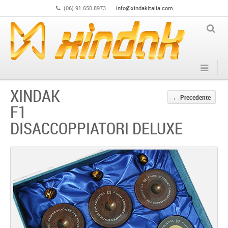
(06) 91.650.8973
info@xindakitalia.com
XINDAK
←
Precedente
F1
DISACCOPPIATORI DELUXE