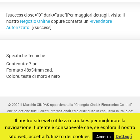
[success close=”0″ dark=”true”]Per maggiori dettagli, visita il
nostro
Negozio Online
oppure contatta un
Rivenditore
Autorizzato
. [/success]
Specifiche Tecniche
Contenuto: 3 pc
Formato 48x54mm cad.
Colore: testa di moro e nero
© 2022 Il Marchio XINDAK appartiene alla "Chengdu Xindak Electronics Co. Ltd"
che ne detiene tutti i diritti internazionali ed è distribuito in esclusiva in Italia da:
POLARIS AUDIO SRL - Via Matteo Babini - 00139 ROMA (RM) - Italy P.IVA
Il nostro sito web utilizza i cookies per migliorare la
IT12844831003.
navigazione. L’utente è consapevole che, se esplora il nostro
Chengdu Xindak Electronics Co. Ltd has all rights reserved on brands, images and
sito web, accetta l’utilizzo dei cookies
Dettagli
products.
Accetto