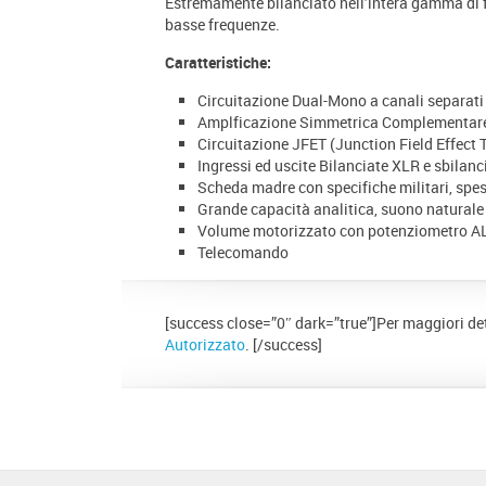
Estremamente bilanciato nell’intera gamma di fr
basse frequenze.
Caratteristiche:
Circuitazione Dual-Mono a canali separati
Amplficazione Simmetrica Complementare 
Circuitazione JFET (Junction Field Effect 
Ingressi ed uscite Bilanciate XLR e sbilan
Scheda madre con specifiche militari, sp
Grande capacità analitica, suono naturale
Volume motorizzato con potenziometro A
Telecomando
[success close=”0″ dark=”true”]Per maggiori dett
Autorizzato
. [/success]