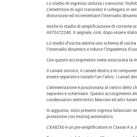
Lo stadio di ingresso utilizza i transistor Tosh
L’emettitore di ogni transistor è collegato in ser
distorsione ed incrementare l’intervallo dinamic
Anche lo stadio di amplificazione di corrente u
A970/C2240. Il segnale, così, dopo essere stato 
Lo stadio d’uscita adotta uno schema di uscita 
l’intervallo dinamico e ridurre l’impedenza d’usc
Con questo accorgimento viene assicurata la mig
Il canale sinistro, il canale destro e le compo
essere separate e isolate l’un l’altro. I canali d
L’alimentazione è posizionata al centro dello ch
separato e schermato. Questo accorgimento elimi
condensatori elettrolitici Marcom ed altri Ameri
In aggiunta, sono presenti ingressi bilanciati sep
protezione con muting automatico.
L’XA8250 è un pre-amplificatore in Classe A a JF