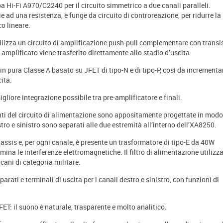
iba Hi-Fi A970/C2240 per il circuito simmetrico a due canali paralleli.
ie ad una resistenza, e funge da circuito di controreazione, per ridurre la
o lineare.
tilizza un circuito di amplificazione push-pull complementare con transi
amplificato viene trasferito direttamente allo stadio d’uscita.
in pura Classe A basato su JFET di tipo-N e di tipo-P, così da incrementa
ita.
liore integrazione possibile tra pre-amplificatore e finali.
nenti del circuito di alimentazione sono appositamente progettate in mod
estro e sinistro sono separati alle due estremità all’interno dell’XA8250.
assis e, per ogni canale, è presente un trasformatore di tipo-E da 40W
na le interferenze elettromagnetiche. Il filtro di alimentazione utilizz
cani di categoria militare.
arati e terminali di uscita per i canali destro e sinistro, con funzioni di
ET: il suono è naturale, trasparente e molto analitico.