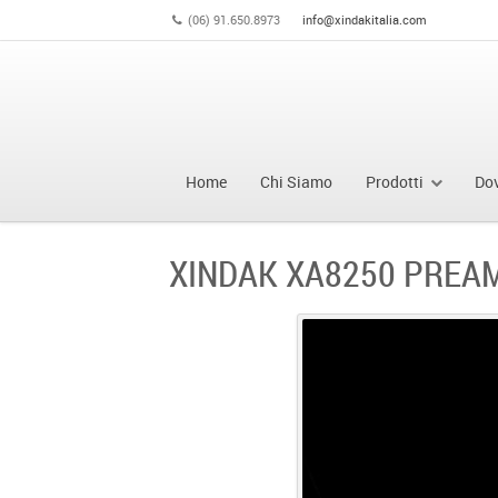
(06) 91.650.8973
info@xindakitalia.com
Home
Chi Siamo
Prodotti
Do
XINDAK XA8250 PREAM