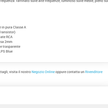
equenza: raffinato sulle alte frequenze, luminoso sulle medie, pieno su
in pura Classe A
Transistor)
ciate RCA
essa 2mm
 e trasparente
LPS Blue
agli, visita il nostro
Negozio Online
oppure contatta un
Rivenditore