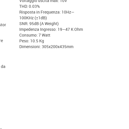
Voltaggio uscita max: 10V
THD: 0.03%
Risposta in Frequenza: 10Hz—
100KHz (±1dB)
SNR: 95dB (A Weight)
stor
Impedenza Ingresso: 19—47 K Ohm
Consumo: 7 Watt
re
Peso: 10.5 Kg
Dimensioni: 305x200x435mm
o da
a